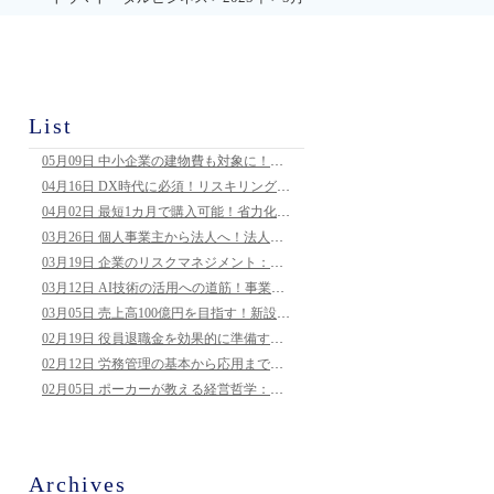
List
05月09日
中小企業の建物費も対象に！新事業進出補助金の最新情報と活用術
04月16日
DX時代に必須！リスキリングで助成金を活用し正社員化を実現する方法
04月02日
最短1カ月で購入可能！省力化補助金とは
03月26日
個人事業主から法人へ！法人成りで得られる税務メリットとリスクとは？
03月19日
企業のリスクマネジメント：ハラスメントと損害賠償リスクへの対応策
03月12日
AI技術の活用への道筋！事業展開等リスキリング支援コース：助成金で新しい技能習得へ
03月05日
売上高100億円を目指す！新設補助金「中小企業成長加速化補助金」とは：企業を成長へと導くカギ
02月19日
役員退職金を効果的に準備する方法：計画的な資金運用がカギ
02月12日
労務管理の基本から応用まで：中小企業が知っておくべき、トラブルを防ぐ仕組みづくり
02月05日
ポーカーが教える経営哲学：心理戦と俯瞰力でつかむビジネスの成功法則
Archives